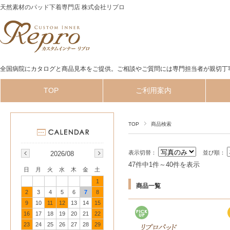
天然素材のパッド下着専門店 株式会社リプロ
全国病院にカタログと商品見本をご提供。ご相談やご質問には専門担当者が親切丁
TOP
ご利用案内
TOP
商品検索
表示切替：
並び順：
2026/08
47件中1件～40件を表示
日
月
火
水
木
金
土
1
商品一覧
2
3
4
5
6
7
8
9
10
11
12
13
14
15
16
17
18
19
20
21
22
23
24
25
26
27
28
29