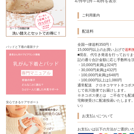
47件中1件～40件を表示
ご利用案内
配送料
全国一律送料350円！
パッドと下着の最新テク
15,000円以上のお買い上げで
送料
■現在、代引き発送を行っており
記の通り合計金額に応じ手数料を
・10,000円未満は324円
・30,000円未満は432円
・100,000円未満は648円
・100,000円以上は1,080円
通常配送 クロネコヤマトネコポ
じて佐川急便でお届けします。
※ネコポス便とは ご不在でも配達
宅郵便受けに配達投函いたします
安心できるケアサポート
い）
お支払いについて
お支払いは以下の方法がご選択い