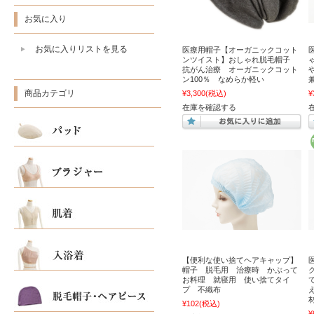
お気に入り
お気に入りリストを見る
医療用帽子【オーガニックコット
ンツイスト】おしゃれ脱毛帽子
抗がん治療 オーガニックコット
ン100％ なめらか軽い
商品カテゴリ
¥3,300
(税込)
¥
在庫を確認する
【便利な使い捨てヘアキャップ】
帽子 脱毛用 治療時 かぶって
お料理 就寝用 使い捨てタイ
プ 不織布
¥102
(税込)
¥