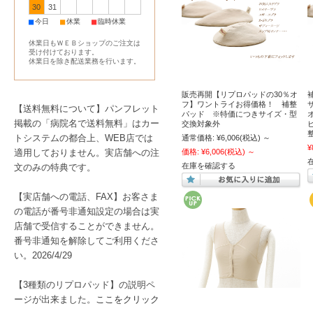
30
31
■
■
■
今日
休業
臨時休業
休業日もＷＥＢショップのご注文は
受け付けております。
休業日を除き配送業務を行います。
販売再開【リプロパッドの30％オ
フ】ワントライお得価格！ 補整
【送料無料について】パンフレット
パッド ※特価につきサイズ・型
掲載の「病院名で送料無料」はカー
交換対象外
トシステムの都合上、WEB店では
通常価格:
¥6,006
(税込)
～
¥
適用しておりません。実店舗への注
価格:
¥6,006
(税込)
～
在庫を確認する
文のみの特典です。
【実店舗への電話、FAX】お客さま
の電話が番号非通知設定の場合は実
店舗で受信することができません。
番号非通知を解除してご利用くださ
い。2026/4/29
【3種類のリプロパッド】の説明ペ
ージが出来ました。
ここをクリック