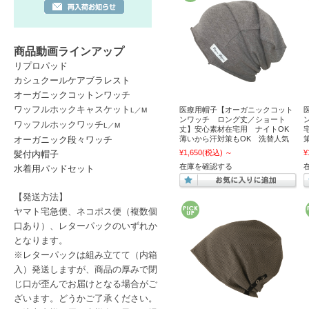
商品動画ラインアップ
リプロパッド
カシュクールケアブラレスト
オーガニックコットンワッチ
ワッフルホックキャスケット
医療用帽子【オーガニックコット
L
／
M
ンワッチ ロング丈／ショート
ワッフルホックワッチ
L
／
M
丈】安心素材在宅用 ナイトOK
オーガニック段々ワッチ
薄いから汗対策もOK 洗替人気
¥1,650
(税込)
～
¥
髪付内帽子
在庫を確認する
水着用パッドセット
【発送方法】
ヤマト宅急便、ネコポス便
（複数個
口あり）
、レターパック
のいずれか
となります。
※レターパックは
組み立てて（内箱
入）発送しますが、商品の厚みで閉
じ口が歪んでお届けとなる場合がご
ざいます。どうかご了承ください。