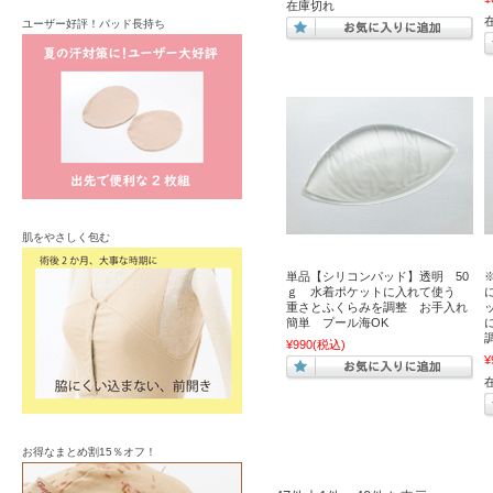
在庫切れ
ユーザー好評！パッド長持ち
肌をやさしく包む
単品【シリコンパッド】透明 50
ｇ 水着ポケットに入れて使う
重さとふくらみを調整 お手入れ
簡単 プール海OK
¥990
(税込)
¥
お得なまとめ割15％オフ！