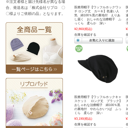
※注文者様と届け先様名が異なる場
合、発送名は「株式会社リプロ 〇
医療用帽子【ワッフルホックワッ
チ ロング丈 カーキ】色違い人
〇様よりご依頼の品」となります。
気 綿100％黒の裏地付 えりあ
し届く おしゃれな治療帽子 ふ
っくら 柔らか 深い
¥2,860
(税込)
¥
在庫を確認する
医療用帽子【ワッフルホックキャ
スケット ロング丈 ブラック】
おしゃれな治療帽子 綿100％黒
の裏地付 やわらかいつば ふっ
くら 柔らか 深い
¥3,190
(税込)
¥
在庫を確認する