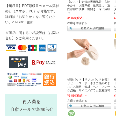
【レスト】術後の専用肌着 入院
【領収書】PDF領収書のメール添付
中から 入院準備 退院後に 通
院診察に便利 前開き 深い脇繰
発行（スマホ、PC）が可能です。
り
詳細は「お知らせ」をご覧くださ
¥4,070
(税込)
～
¥
い。2026/3/11更新
在庫を確認する
※商品に関するご相談等は【
お問い
合せ】をご利用ください。
補整パッド【リプロパッド衣替】
リピートユーザーさまに感謝のま
ごころ価格 素材リペア フレー
ク点検 サイズ／グラム数変更可
¥3,850
(税込)
～
¥
在庫を確認する