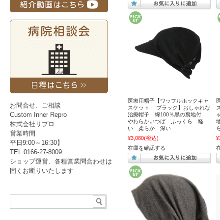
医療用帽子【ワッフルホックキャ
お問合せ、ご相談
スケット ブラック】おしゃれな
Custom Inner Repro
治療帽子 綿100％黒の裏地付
やわらかいつば ふっくら 軽
株式会社リプロ
い 柔らか 深い
営業時間
¥3,080
(税込)
¥
平日9:00～16:30】
在庫を確認する
TEL 0166-27-8009
ショップ運営、各種営業問合わせは
固くお断りいたします