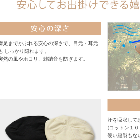
襟足までかぶれる安心の深さで、目元・耳元
も しっかり隠れます。
突然の風やホコリ、雑踏音を防ぎます。
汗を吸収して
(コットン１０
硬い縫製もな