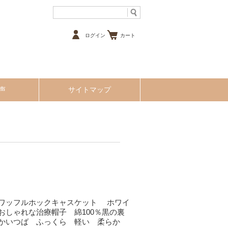
ログイン
カート
声
サイトマップ
ワッフルホックキャスケット ホワイ
おしゃれな治療帽子 綿100％黒の裏
らかいつば ふっくら 軽い 柔らか