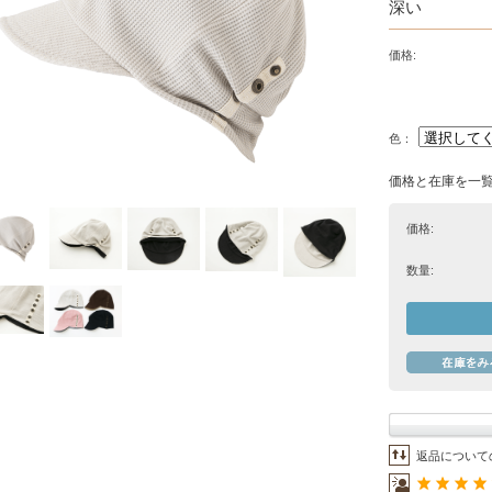
深い
価格:
色：
価格と在庫を一
価格:
数量:
返品について