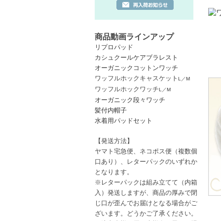
商品動画ラインアップ
リプロパッド
カシュクールケアブラレスト
オーガニックコットンワッチ
ワッフルホックキャスケット
L
／
M
ワッフルホックワッチ
L
／
M
オーガニック段々ワッチ
髪付内帽子
水着用パッドセット
【発送方法】
ヤマト宅急便、ネコポス便
（複数個
口あり）
、レターパック
のいずれか
となります。
※レターパックは
組み立てて（内箱
入）発送しますが、商品の厚みで閉
じ口が歪んでお届けとなる場合がご
ざいます。どうかご了承ください。