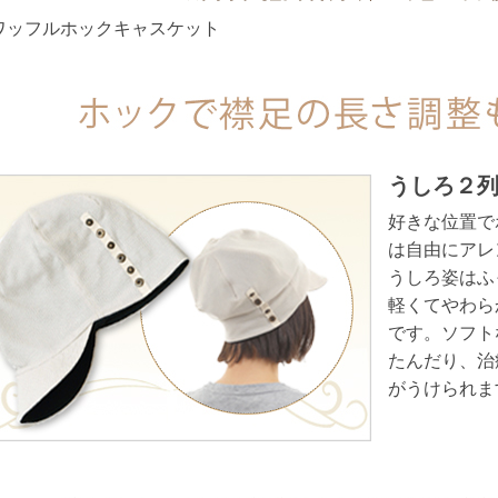
うしろ２
好きな位置で
は自由にアレ
うしろ姿はふ
軽くてやわら
です。ソフト
たんだり、治
がうけられま