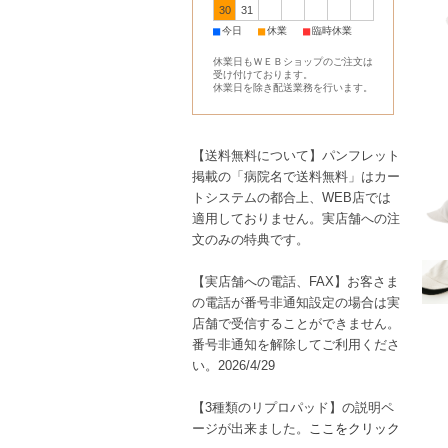
30
31
■
■
■
今日
休業
臨時休業
休業日もＷＥＢショップのご注文は
受け付けております。
休業日を除き配送業務を行います。
【送料無料について】パンフレット
掲載の「病院名で送料無料」はカー
トシステムの都合上、WEB店では
適用しておりません。実店舗への注
文のみの特典です。
【実店舗への電話、FAX】お客さま
の電話が番号非通知設定の場合は実
店舗で受信することができません。
番号非通知を解除してご利用くださ
い。2026/4/29
【3種類のリプロパッド】の説明ペ
ージが出来ました。
ここをクリック