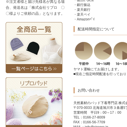
・後払い決済
※注文者様と届け先様名が異なる場
・銀行振込
合、発送名は「株式会社リプロ 〇
・楽天銀行
〇様よりご依頼の品」となります。
・楽天ペイ
・Amazonﾍﾟｲ
配送時間指定について
ヤマト運輸にてお届けします。
■現在ご指定時間配達を行っており
お問い合わせ
天然素材のパッド下着専門店
株式
〒070-0033 北海道旭川市３条通5丁
営業時間 平日9：00～17：00
TEL：0166-27-8009
FAX：0166-56-7709