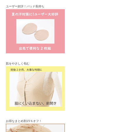
ユーザー好評！パッド長持ち
肌をやさしく包む
お得なまとめ割15％オフ！