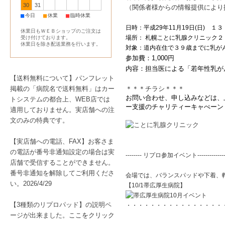
30
31
（関係者様からの情報提供により
■
■
■
今日
休業
臨時休業
日時：
平成
29
年
11
月
19
日
(
日
)
１３：
休業日もＷＥＢショップのご注文は
場所：
札幌ことに乳腺クリニック２
受け付けております。
休業日を除き配送業務を行います。
対象：道内在住で３９歳までに乳が
参加費：1,000円
内容：担当医による「若年性乳が
【送料無料について】パンフレット
掲載の「病院名で送料無料」はカー
＊＊＊チラシ＊＊＊
お問い合わせ、申し込みなどは、上
トシステムの都合上、WEB店では
ー支援のチャリティーキャぺーン
適用しておりません。実店舗への注
文のみの特典です。
【実店舗への電話、FAX】お客さま
の電話が番号非通知設定の場合は実
-------- リプロ参加イベント---------------
店舗で受信することができません。
番号非通知を解除してご利用くださ
会場では、バランスパッドや下着、
い。2026/4/29
【10/1帯広厚生病院】
【3種類のリプロパッド】の説明ペ
・・・・・・・・・・・・・・・・
ージが出来ました。
ここをクリック