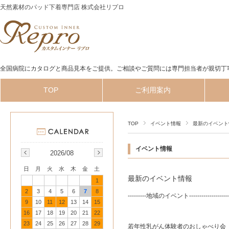
天然素材のパッド下着専門店 株式会社リプロ
全国病院にカタログと商品見本をご提供。ご相談やご質問には専門担当者が親切丁
TOP
ご利用案内
TOP
イベント情報
最新のイベント
イベント情報
2026/08
日
月
火
水
木
金
土
最新のイベント情報
1
2
3
4
5
6
7
8
---------地域のイベント-------------------
9
10
11
12
13
14
15
16
17
18
19
20
21
22
23
24
25
26
27
28
29
若年性乳がん体験者のおしゃべり