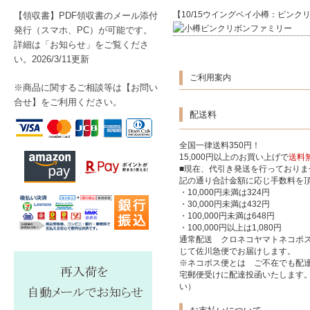
【10/15ウイングベイ小樽：ピン
【領収書】PDF領収書のメール添付
発行（スマホ、PC）が可能です。
詳細は「お知らせ」をご覧くださ
い。2026/3/11更新
ご利用案内
※商品に関するご相談等は【
お問い
合せ】をご利用ください。
配送料
全国一律送料350円！
15,000円以上のお買い上げで
送料
■現在、代引き発送を行っており
記の通り合計金額に応じ手数料を
・10,000円未満は324円
・30,000円未満は432円
・100,000円未満は648円
・100,000円以上は1,080円
通常配送 クロネコヤマトネコポ
じて佐川急便でお届けします。
※ネコポス便とは ご不在でも配達
宅郵便受けに配達投函いたします
い）