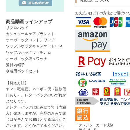
お支払いについて
お支払いは以下の方法がご選択い
商品動画ラインアップ
リプロパッド
カシュクールケアブラレスト
オーガニックコットンワッチ
ワッフルホックキャスケット
L
／
M
ワッフルホックワッチ
L
／
M
オーガニック段々ワッチ
髪付内帽子
水着用パッドセット
【発送方法】
ヤマト宅急便、ネコポス便
（複数個
口あり）
、レターパック
のいずれか
となります。
※レターパックは
組み立てて（内箱
入）発送しますが、商品の厚みで閉
じ口が歪んでお届けとなる場合がご
・クレジットカード決済
ざいます。どうかご了承ください。