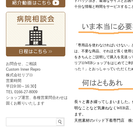
ドバック頂き、最適なサイズとお困
十分な情報と時間をサービスするこ
「専用品を使わなければいけない」
は、不要な商品、それほど長く使用
をきちんとご説明して購入を見送っ
リプロ
WEB
ショップをはじめてご利
お問合せ、ご相談
った！」とおっしゃっていただくた
Custom Inner Repro
株式会社リプロ
営業時間
平日9:00～16:30】
TEL 0166-27-8009
ショップ運営、各種営業問合わせは
長々と書き綴ってしまいました。
固くお断りいたします
明なことなど気兼ねなくWEB店
ます。
天然素材のパッド下着専門店 株