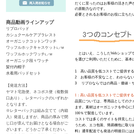
だくに至ったのはお客様の活きた声
の原動力なのです。
必要とされるお客様のお役に立ちた
商品動画ラインアップ
リプロパッド
カシュクールケアブラレスト
オーガニックコットンワッチ
ワッフルホックキャスケット
L
／
M
とはいえ、こうした
Web
ショップ
ワッフルホックワッチ
L
／
M
を選びご利用いただくために、基本
オーガニック段々ワッチ
髪付内帽子
1 高い品質を低コストでご提供す
水着用パッドセット
2
お客様の不安なこと、わからな
3
リプロならではの商品・価値・
【発送方法】
ヤマト宅急便、ネコポス便
（複数個
1：高い品質を低コストでご提供する
口あり）
、レターパック
のいずれか
品質については、専用品としてのク
となります。
ます。素材はオーガニックを中心に
※レターパックは
組み立てて（内箱
100
％で製造しています。
入）発送しますが、商品の厚みで閉
コストでは多くのサイトを拝見した
じ口が歪んでお届けとなる場合がご
うため、エコ包装、簡易梱包に取り
ざいます。どうかご了承ください。
料）通常配送でも発送の明後日には