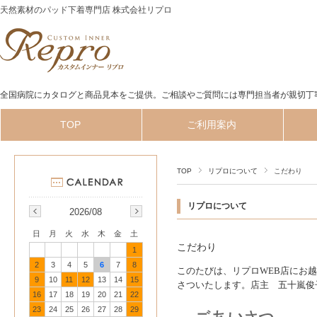
天然素材のパッド下着専門店 株式会社リプロ
全国病院にカタログと商品見本をご提供。ご相談やご質問には専門担当者が親切丁
TOP
ご利用案内
TOP
リプロについて
こだわり
リプロについて
2026/08
日
月
火
水
木
金
土
こだわり
1
2
3
4
5
6
7
8
このたびは、リプロWEB店にお
9
10
11
12
13
14
15
さついたします。店主 五十嵐俊
16
17
18
19
20
21
22
23
24
25
26
27
28
29