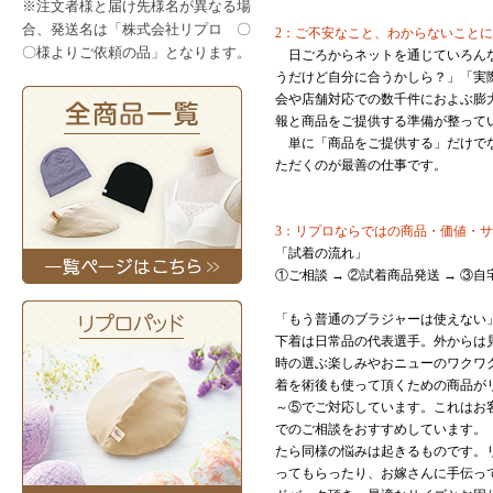
※注文者様と届け先様名が異なる場
合、発送名は「株式会社リプロ 〇
2：ご
不安なこと、わからないことに
〇様よりご依頼の品」となります。
日ごろからネットを通じていろんな
うだけど自分に合うかしら？」「実
会や店舗対応での数千件におよぶ膨
報と商品をご提供する準備が整って
単に「商品をご提供する」だけでな
ただくのが最善の仕事です。
3：リプロならではの商品・価値・
「試着の流れ」
①ご相談 → ②試着商品発送 → ③
「もう普通のブラジャーは使えない
下着は日常品の代表選手。外からは
時の選ぶ楽しみやおニューのワクワ
着を術後も使って頂くための商品が
～⑤でご対応しています。これはお
でのご相談をおすすめしています。
たら同様の悩みは起きるものです。
ってもらったり、お嫁さんに手伝っ