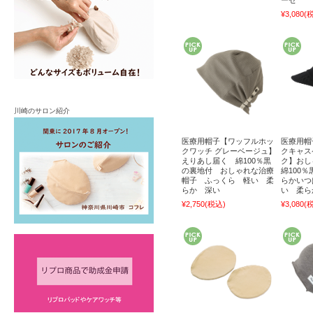
ーゼ
¥3,080
(
川崎のサロン紹介
医療用帽子【ワッフルホッ
医療用帽
クワッチ グレーベージュ】
クキャス
えりあし届く 綿100％黒
ク】お
の裏地付 おしゃれな治療
綿100
帽子 ふっくら 軽い 柔
らかいつ
らか 深い
い 柔ら
¥2,750
(税込)
¥3,080
(