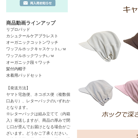
【髪付内帽子まもなく販売終了
2026/5/20
商品動画ラインアップ
【領収書について；自治体提出
リプロパッド
助成申請用の領収書発行が可能
カシュクールケアブラレスト
※ペーパーレス化の取り組みとし
オーガニックコットンワッチ
・クレジットカード、アマゾン
ワッフルホックキャスケット
L
／
M
各決済のご利用確認完了後、ま
ワッフルホックワッチ
L
／
M
たします。
オーガニック段々ワッチ
髪付内帽子
・後払い（郵便局、各コンビニ
お支払日の確認確了後にPDF領
水着用パッドセット
PDF領収書のメール添付につい
【発送方法】
ご注文時のメールアドレス宛にP
ヤマト宅急便、ネコポス便
（複数個
い。
ご依頼方法：自動送信メールに
口あり）
、レターパック
のいずれか
となります。
【コンビニ印刷のご利用方法】
※レターパックは
組み立てて（内箱
ネットプリント：セブンイレブ
入）発送しますが、商品の厚みで閉
https://www.sej.co.jp/services/mul
ネットプリントサービス：ファ
じ口が歪んでお届けとなる場合がご
https://networkprint.ne.jp/sharp_
ざいます。どうかご了承ください。