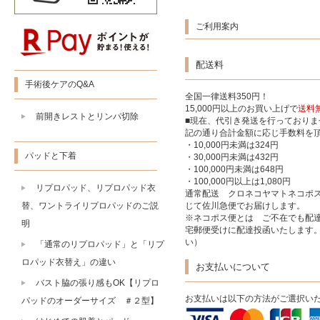
ご利用案内
配送料
手術後ケアのQ&A
全国一律送料350円！
15,000円以上のお買い上げで
送料
前開きレストとリンパ切除
■現在、代引き発送を行っており
記の通り合計金額に応じ手数料を
・10,000円未満は324円
パッドと下着
・30,000円未満は432円
・100,000円未満は648円
・100,000円以上は1,080円
リプロパッド、リプロパッド衣
通常配送 クロネコヤマトネコポ
替、ワントライリプロパッドのご説
じて佐川急便でお届けします。
※ネコポス便とは ご不在でも配達
明
宅郵便受けに配達投函いたします
い）
「通常のリプロパッド」と「リプ
ロパッド衣替え」の違い
お支払いについて
バスト脇の張り感もOK【リプロ
お支払いは以下の方法がご選択い
パッドのオーダーサイズ ＃２型】