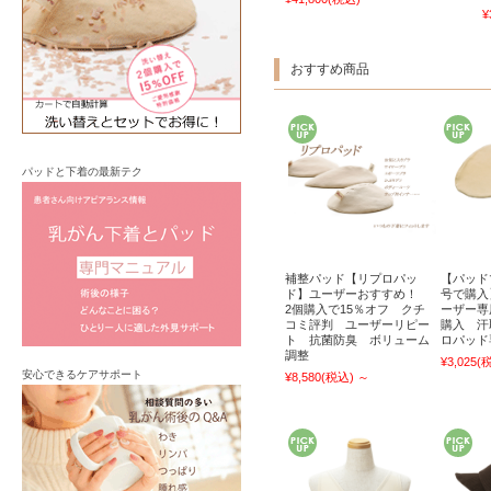
¥
おすすめ商品
パッドと下着の最新テク
補整パッド【リプロパッ
【パッド
ド】ユーザーおすすめ！
号で購入
2個購入で15％オフ クチ
ーザー専
コミ評判 ユーザーリピー
購入 汗
ト 抗菌防臭 ボリューム
ロパッド
調整
¥3,025
(
安心できるケアサポート
¥8,580
(税込)
～