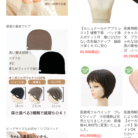
最善の素材でケア
【カシュクールケアブラ レ
医療用帽
スト】補整下着 パッド挿
クキャス
入ポケット付 服にひびか
丈 ブラ
ない左右脇スナップ 脇繰
ゃれな治
り深くキズに安心
黒の裏地
ば ふっ
¥3,300
(税込)
¥3,190
(
医療用フルウイッグ プレ
医療用帽
Cウィッグ ※旧価格は完
により在
売となりましたため、新価
【オーガ
格41,800円に変更いたしま
ッチ】安
ビッグサイズもお任せ！リプロパッド
した。
イトOK
たかい 
¥41,800
(税込)