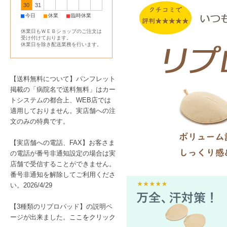
ログラムの実行）があったとの
30
31
■
■
■
今日
休業
臨時休業
現在、詳細な調査を進めている
詫び、そして念のための大切な
休業日もＷＥＢショップのご注文は
受け付けております。
休業日を除き配送業務を行います。
誠に恐れ入りますが、下記の内
お客様へ「念のため」のお願い
【送料無料について】パンフレット
1. ご利用履歴のご確認
掲載の「病院名で送料無料」はカー
身に覚えのない請求や決済がな
トシステムの都合上、WEB店では
2. ログインパスワード変更のご
適用しておりません。実店舗への注
今回の件において、登録情報の
文のみの特典です。
大変お手数ではございますが、
※他のWEBサービス等で同じ
【実店舗への電話、FAX】お客さま
3. 不審な連絡へのご注意
の電話が番号非通知設定の場合は実
当店や決済事業者、カード会社
店舗で受信することができません。
個人情報を入力したりせず、ま
番号非通知を解除してご利用くださ
4. 今後のご連絡について
い。2026/4/29
追加の確認や必要なお手続きが
【3種類のリプロパッド】の説明ペ
経緯と現在の対応状況
ージが出来ました。
ここをクリック