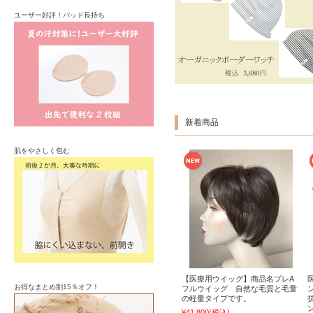
ユーザー好評！パッド長持ち
新着商品
肌をやさしく包む
【医療用ウイッグ】商品名プレA
お得なまとめ割15％オフ！
フルウイッグ 自然な毛質と毛量
の軽量タイプです。
¥41,800
(税込)