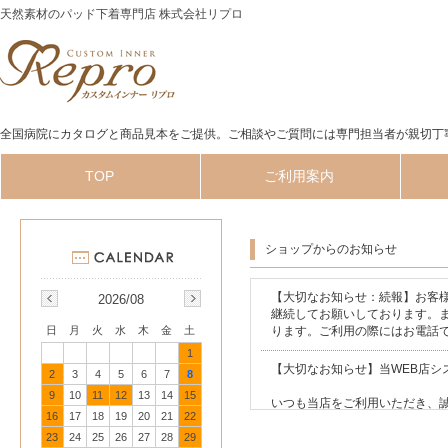
天然素材のパッド下着専門店 株式会社リプロ
全国病院にカタログと商品見本をご提供。ご相談やご質問には専門担当者が親切丁
TOP
ご利用案内
ショップからのお知らせ
【大切なお知らせ：続報】お客
2026/08
継続してお願いしております。
日
月
火
水
木
金
土
ります。ご利用の際にはお電話でお申し
1
【大切なお知らせ】当WEB店シス
2
3
4
5
6
7
8
9
10
11
12
13
14
15
いつも当店をご利用いただき、
16
17
18
19
20
21
22
このたび、当店が利用しており
23
24
25
26
27
28
29