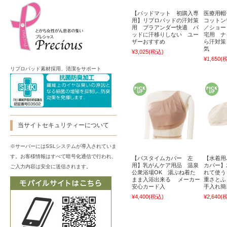
【パッドマット 初購入専
医療用帽
用】リプロパッドの汗対策
コットン
用 ブラアンダー快適 パ
／ショー
ッドに汗移りしない ユー
宅用 ナ
ザーおすすめ
ら汗対策
気
¥3,025
(税込)
¥1,650
(
リプロパッド素材採用、清潔をサポート
当サイトセキュリティーについて
※サーバーにはSSLシステムが導入されていま
す。お客様情報はすべて暗号化通信で行われ、
【バスタイムカバー 左
【水着用
用】乳がんケア用品 温泉
カバー】
ご入力内容は安全に送信されます。
公衆浴場OK 湯ぶね着た
れて使う
まま入浴出来る メーカー
重さとふ
安心カード入
手入れ簡
¥4,400
(税込)
¥2,640
(