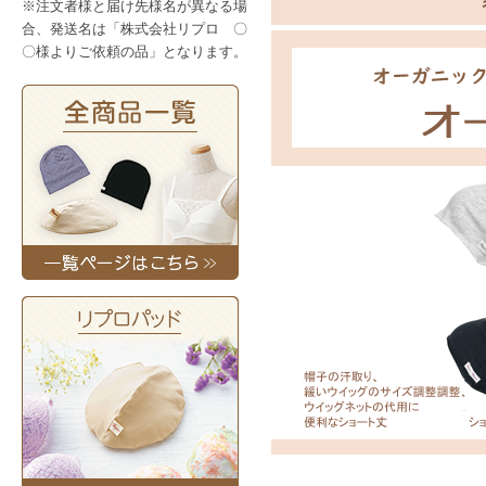
※注文者様と届け先様名が異なる場
【お住いの自治体が助成金制度
合、発送名は「株式会社リプロ 〇
1：「お住いの自治体名」と「
〇様よりご依頼の品」となります。
2：制度を採用している該当自
※該当自治体のがん助成金また
3：担当部署に購入を検討して
【該当商品について】
対象商品は各自治体ごとに異な
ださいますようお願いいたしま
【お届け先に関する注意点】
お届け先選択が「別の住所へ送
り、自治体申請条件の申請者本
このため、商品届け先が自宅以
望』とご連絡ください。
【ご協力のお願い】
ペーパーレス化の取り組みとし
実となりましたら、本WEBサ
力いただき、PDF帳票のメール添
【水着用パッドセット】メーカ
ッド（透明）に変わります。2026/
【ワッフルホックキャスケット