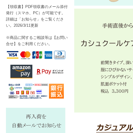
【経緯】
2026年8月1日の午前中、外
【領収書】PDF領収書のメール添付
ました。当店のオープン以降の
発行（スマホ、PC）が可能です。
詳細は「お知らせ」をご覧くださ
【対応状況】
い。2026/3/11更新
発見後、すでに外部からの不審
当店ではこの連絡を受けた直後
て安全にパスワード変更等を行
※商品に関するご相談等は【
お問い
たしました。
合せ】をご利用ください。
【お問合せについてのお願い】
本件の公表に伴い、数日間はお
性がございます。
お客様をはじめ関係者の皆様に
【株式会社Eストアー 個人情報
MAIL：support@estore.co.jp
株式会社リプロ（WEB店舗名：
担当：五十嵐俊子
お問合せ窓口
電話：0166-27-8009（受付
住所：北海道旭川市3条通5丁目99
メール：info@cirepro.jp