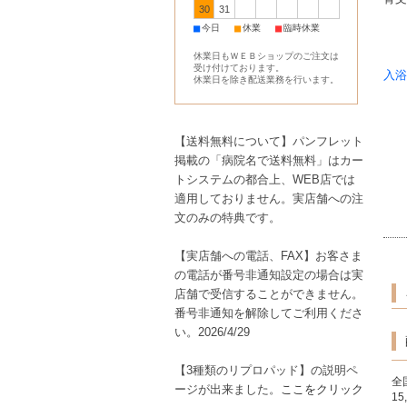
30
31
■
■
■
今日
休業
臨時休業
休業日もＷＥＢショップのご注文は
受け付けております。
入浴
休業日を除き配送業務を行います。
【送料無料について】パンフレット
掲載の「病院名で送料無料」はカー
トシステムの都合上、WEB店では
適用しておりません。実店舗への注
文のみの特典です。
【実店舗への電話、FAX】お客さま
の電話が番号非通知設定の場合は実
店舗で受信することができません。
番号非通知を解除してご利用くださ
い。2026/4/29
【3種類のリプロパッド】の説明ペ
全
ージが出来ました。
ここをクリック
1