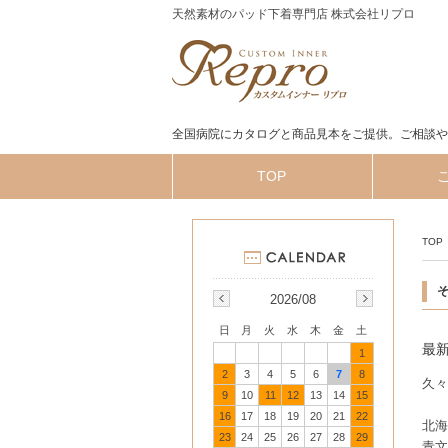
天然素材のパッド下着専門店 株式会社リプロ
全国病院にカタログと商品見本をご提供。ご相談や
TOP
TOP
2026/08
日
月
火
水
木
金
土
最
1
2
3
4
5
6
7
8
久々
9
10
11
12
13
14
15
16
17
18
19
20
21
22
北海
23
24
25
26
27
28
29
青文