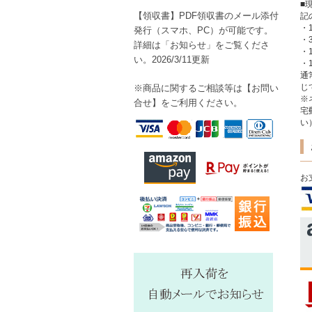
■
【領収書】PDF領収書のメール添付
記
・
発行（スマホ、PC）が可能です。
・
詳細は「お知らせ」をご覧くださ
・
い。2026/3/11更新
・1
通
じ
※商品に関するご相談等は【
お問い
※
合せ】をご利用ください。
宅
い
お