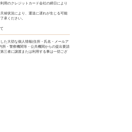
ご利用のクレジットカード会社の締日により
の天候状況により、運送に遅れが生じる可能
ご了承ください。
て
した大切な個人情報(住所・氏名・メールア
裁判所・警察機関等・公共機関からの提出要請
、第三者に譲渡または利用する事は一切ござ