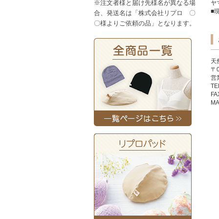
※注文者様と届け先様名が異なる場
ヤ
■
合、発送名は「株式会社リプロ 〇
〇様よりご依頼の品」となります。
天
〒
営
TE
FA
MA