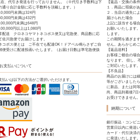
現在、代引き発送を行っておりません。（※代引き手数料は下
【返品・交換の条
の通り合計金額に応じ手数料を頂戴します。）
１．商品に瑕疵が
10,000円未満は324円
２．当店の過失に
30,000円未満は432円
届けられた場合
100,000円未満は648円
上記に該当する場合
00,000円以上は1,080円
お願いいたします。
常配送 クロネコヤマトネコポス便又は宅急便、商品数に応
します。
て佐川急便でお届けします。
この期間を過ぎま
ネコポス便とは ご不在でも配達OK！ドアベル鳴らさずご自
せん。あらかじめ
郵便受けに配達投函いたします。（お届け日数は準宅急便扱
【返品送料】
）
お客様ご都合の場
なります。 但し、
お支払いについて
ご対応いたします
【不良品】
商品のお届けには
支払いは以下の方法がご選択いただけます。
等がございました
に新品、または同
尚、商品到着後7日
お受けできません。
納期について
銀行振込・コンビニ
営業日以内に発送
カード・代引決済の
に発送いたします