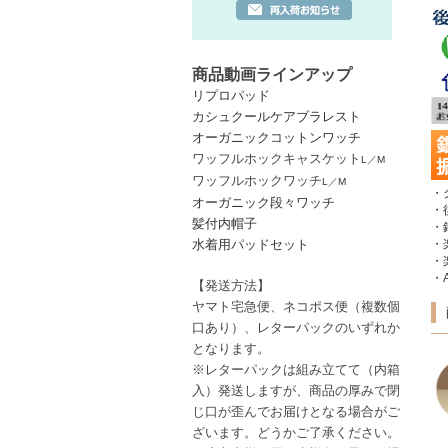
商品動画ラインアップ
リプロパッド
カシュクールケアブラレスト
オーガニックコットンワッチ
ワッフルホックキャスケット
L
／
M
ワッフルホックワッチ
L
／
M
・
オーガニック段々ワッチ
・
髪付内帽子
・
水着用パッドセット
・
・
・A
【発送方法】
ヤマト宅急便、ネコポス便
（複数個
口あり）
、レターパック
のいずれか
となります。
※レターパックは
組み立てて（内箱
入）発送しますが、商品の厚みで閉
じ口が歪んでお届けとなる場合がご
ざいます。どうかご了承ください。