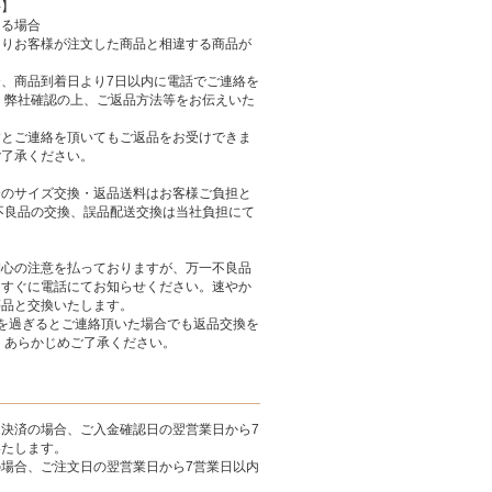
件】
ある場合
よりお客様が注文した商品と相違する商品が
、商品到着日より7日以内に電話でご連絡を
 弊社確認の上、ご返品方法等をお伝えいた
すとご連絡を頂いてもご返品をお受けできま
ご了承ください。
合のサイズ交換・返品送料はお客様ご負担と
不良品の交換、誤品配送交換は当社負担にて
。
細心の注意を払っておりますが、万一不良品
らすぐに電話にてお知らせください。速やか
等品と交換いたします。
を過ぎるとご連絡頂いた場合でも返品交換を
 あらかじめご了承ください。
決済の場合、ご入金確認日の翌営業日から7
いたします。
場合、ご注文日の翌営業日から7営業日以内
。