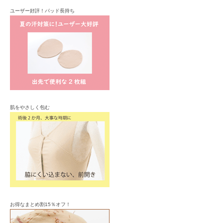
ユーザー好評！パッド長持ち
肌をやさしく包む
お得なまとめ割15％オフ！