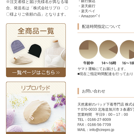
・銀行振込
※注文者様と届け先様名が異なる場
・楽天銀行
合、発送名は「株式会社リプロ 〇
・楽天ペイ
〇様よりご依頼の品」となります。
・Amazonﾍﾟｲ
配送時間指定について
ヤマト運輸にてお届けします。
■現在ご指定時間配達を行っており
お問い合わせ
天然素材のパッド下着専門店
株式
〒070-0033 北海道旭川市３条通5丁
営業時間 平日9：00～17：00
TEL：0166-27-8009
FAX：0166-56-7709
MAIL：
info@cirepro.jp