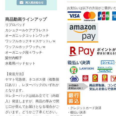
お支払いは以下の方法がご選択い
商品動画ラインアップ
リプロパッド
カシュクールケアブラレスト
オーガニックコットンワッチ
ワッフルホックキャスケット
L
／
M
ワッフルホックワッチ
L
／
M
オーガニック段々ワッチ
髪付内帽子
水着用パッドセット
【発送方法】
ヤマト宅急便、ネコポス便
（複数個
口あり）
、レターパック
のいずれか
となります。
※レターパックは
組み立てて（内箱
入）発送しますが、商品の厚みで閉
じ口が歪んでお届けとなる場合がご
・クレジットカード決済
ざいます。どうかご了承ください。
・後払い決済