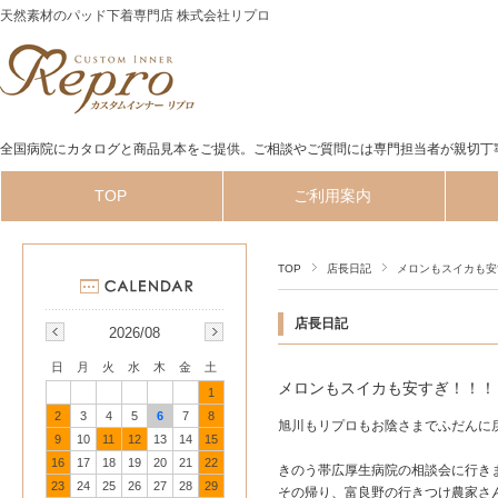
天然素材のパッド下着専門店 株式会社リプロ
全国病院にカタログと商品見本をご提供。ご相談やご質問には専門担当者が親切丁
TOP
ご利用案内
TOP
店長日記
メロンもスイカも安
店長日記
2026/08
日
月
火
水
木
金
土
メロンもスイカも安すぎ！！！
1
2
3
4
5
6
7
8
旭川もリプロもお陰さまでふだんに
9
10
11
12
13
14
15
16
17
18
19
20
21
22
きのう帯広厚生病院の相談会に行き
23
24
25
26
27
28
29
その帰り、富良野の行きつけ農家さ