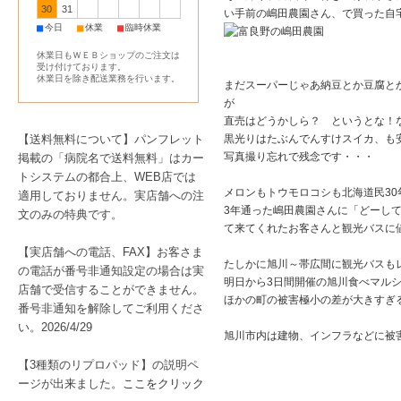
30
31
い手前の嶋田農園さん、で買った自宅
■
■
■
今日
休業
臨時休業
休業日もＷＥＢショップのご注文は
受け付けております。
休業日を除き配送業務を行います。
まだスーパーじゃあ納豆とか豆腐と
が
直売はどうかしら？ というとな！な
【送料無料について】パンフレット
黒光りはたぶんでんすけスイカ、も
写真撮り忘れで残念です・・・
掲載の「病院名で送料無料」はカー
トシステムの都合上、WEB店では
メロンもトウモロコシも北海道民30
適用しておりません。実店舗への注
3年通った嶋田農園さんに「どーし
文のみの特典です。
て来てくれたお客さんと観光バスに
【実店舗への電話、FAX】お客さま
たしかに旭川～帯広間に観光バスも
の電話が番号非通知設定の場合は実
明日から3日間開催の旭川食べマル
店舗で受信することができません。
ほかの町の被害極小の差が大きすぎ
番号非通知を解除してご利用くださ
い。2026/4/29
旭川市内は建物、インフラなどに被
【3種類のリプロパッド】の説明ペ
ージが出来ました。
ここをクリック