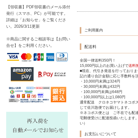
【領収書】PDF領収書のメール添付
発行（スマホ、PC）が可能です。
詳細は「お知らせ」をご覧くださ
い。2026/3/11更新
ご利用案内
※商品に関するご相談等は【
お問い
合せ】をご利用ください。
配送料
全国一律送料350円！
15,000円以上のお買い上げで
送料
■現在、代引き発送を行っており
記の通り合計金額に応じ手数料を
・10,000円未満は324円
・30,000円未満は432円
・100,000円未満は648円
・100,000円以上は1,080円
通常配送 クロネコヤマトネコポ
じて佐川急便でお届けします。
※ネコポス便とは ご不在でも配達
宅郵便受けに配達投函いたします
い）
お支払いについて