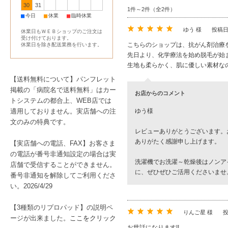
30
31
1件～2件（全2件）
■
■
■
今日
休業
臨時休業
ゆう 様
投稿日
休業日もＷＥＢショップのご注文は
受け付けております。
こちらのショップは、抗がん剤治療
休業日を除き配送業務を行います。
先日より、化学療法を始め脱毛が始
生地も柔らかく、肌に優しい素材な
【送料無料について】パンフレット
掲載の「病院名で送料無料」はカー
お店からのコメント
トシステムの都合上、WEB店では
適用しておりません。実店舗への注
ゆう様
文のみの特典です。
レビューありがとうございます。
ありがたく感謝申し上げます。
【実店舗への電話、FAX】お客さま
の電話が番号非通知設定の場合は実
洗濯機でお洗濯～乾燥後はノンア
店舗で受信することができません。
に、ぜひぜひご活用くださいませ
番号非通知を解除してご利用くださ
い。2026/4/29
【3種類のリプロパッド】の説明ペ
りんご星 様
投
ージが出来ました。
ここをクリック
お世話になります!!