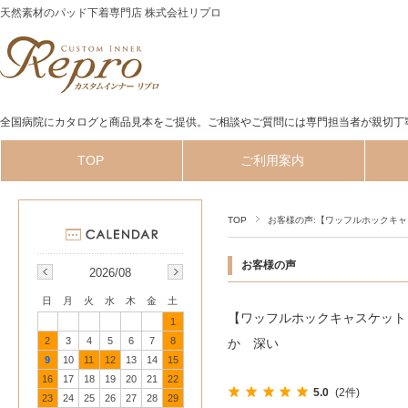
天然素材のパッド下着専門店 株式会社リプロ
全国病院にカタログと商品見本をご提供。ご相談やご質問には専門担当者が親切丁
TOP
ご利用案内
TOP
お客様の声:【ワッフルホックキ
お客様の声
2026/08
日
月
火
水
木
金
土
【ワッフルホックキャスケット
1
2
3
4
5
6
7
8
か 深い
9
10
11
12
13
14
15
16
17
18
19
20
21
22
5.0
(2件)
23
24
25
26
27
28
29