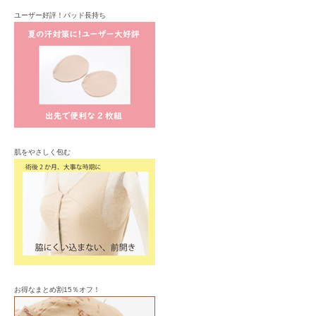
ユーザー好評！パッド長持ち
肌をやさしく包む
お得なまとめ割15％オフ！