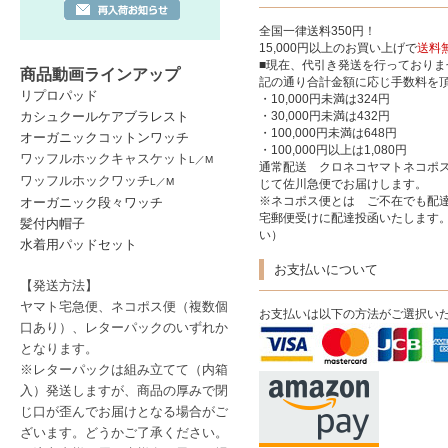
全国一律送料350円！
15,000円以上のお買い上げで
送料
■現在、代引き発送を行っており
商品動画ラインアップ
記の通り合計金額に応じ手数料を
リプロパッド
・10,000円未満は324円
カシュクールケアブラレスト
・30,000円未満は432円
・100,000円未満は648円
オーガニックコットンワッチ
・100,000円以上は1,080円
ワッフルホックキャスケット
L
／
M
通常配送 クロネコヤマトネコポ
ワッフルホックワッチ
L
／
M
じて佐川急便でお届けします。
※ネコポス便とは ご不在でも配達
オーガニック段々ワッチ
宅郵便受けに配達投函いたします
髪付内帽子
い）
水着用パッドセット
お支払いについて
【発送方法】
ヤマト宅急便、ネコポス便
（複数個
お支払いは以下の方法がご選択い
口あり）
、レターパック
のいずれか
となります。
※レターパックは
組み立てて（内箱
入）発送しますが、商品の厚みで閉
じ口が歪んでお届けとなる場合がご
ざいます。どうかご了承ください。