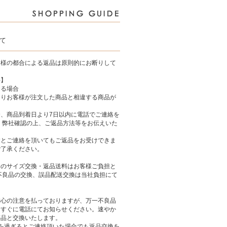
て
客様の都合による返品は原則的にお断りして
件】
ある場合
よりお客様が注文した商品と相違する商品が
、商品到着日より7日以内に電話でご連絡を
 弊社確認の上、ご返品方法等をお伝えいた
すとご連絡を頂いてもご返品をお受けできま
ご了承ください。
合のサイズ交換・返品送料はお客様ご負担と
不良品の交換、誤品配送交換は当社負担にて
。
細心の注意を払っておりますが、万一不良品
らすぐに電話にてお知らせください。速やか
等品と交換いたします。
を過ぎるとご連絡頂いた場合でも返品交換を