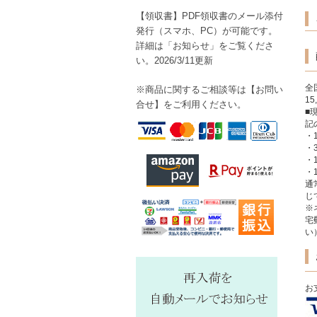
【領収書】PDF領収書のメール添付
発行（スマホ、PC）が可能です。
詳細は「お知らせ」をご覧くださ
い。2026/3/11更新
全
※商品に関するご相談等は【
お問い
1
合せ】をご利用ください。
■
記
・
・
・
・1
通
じ
※
宅
い
お