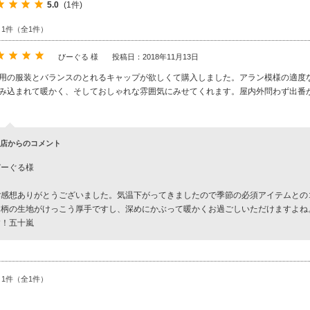
5.0
(1件)
～1件（全1件）
びーぐる 様
投稿日：2018年11月13日
用の服装とバランスのとれるキャップが欲しくて購入しました。アラン模様の適度
み込まれて暖かく、そしておしゃれな雰囲気にみせてくれます。屋内外問わず出番
店からのコメント
びーぐる様
ご感想ありがとうございました。気温下がってきましたので季節の必須アイテムとの
ン柄の生地がけっこう厚手ですし、深めにかぶって暖かくお過ごしいただけますよね
す！五十嵐
～1件（全1件）