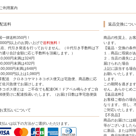
ご利用案内
配送料
返品交換につい
国一律送料350円！
商品の性質上、お
5,000円以上のお買い上げで
送料無料！
います。
現在、代引き発送を行っておりません。（※代引き手数料は下
【返品・交換の条
の通り合計金額に応じ手数料を頂戴します。）
１．商品に瑕疵が
10,000円未満は324円
２．当店の過失に
30,000円未満は432円
届けられた場合
100,000円未満は648円
上記に該当する場合
00,000円以上は1,080円
お願いいたします。
常配送 クロネコヤマトネコポス便又は宅急便、商品数に応
します。
て佐川急便でお届けします。
この期間を過ぎま
ネコポス便とは ご不在でも配達OK！ドアベル鳴らさずご自
せん。あらかじめ
郵便受けに配達投函いたします。（お届け日数は準宅急便扱
【返品送料】
）
お客様ご都合の場
なります。 但し、
お支払いについて
ご対応いたします
【不良品】
商品のお届けには
支払いは以下の方法がご選択いただけます。
等がございました
に新品、または同
尚、商品到着後7日