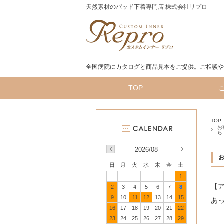
天然素材のパッド下着専門店 株式会社リプロ
全国病院にカタログと商品見本をご提供。ご相談や
TOP
TOP
お
ら
2026/08
日
月
火
水
木
金
土
1
【
2
3
4
5
6
7
8
9
10
11
12
13
14
15
あ
16
17
18
19
20
21
22
23
24
25
26
27
28
29