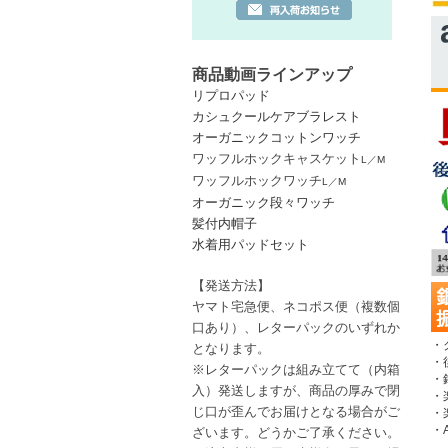
商品動画ラインアップ
リプロパッド
カシュクールケアブラレスト
オーガニックコットンワッチ
ワッフルホックキャスケット
L
／
M
ワッフルホックワッチ
L
／
M
オーガニック段々ワッチ
髪付内帽子
水着用パッドセット
【発送方法】
ヤマト宅急便、ネコポス便
（複数個
口あり）
、レターパック
のいずれか
・
となります。
・
※レターパックは
組み立てて（内箱
・
入）発送しますが、商品の厚みで閉
・
じ口が歪んでお届けとなる場合がご
・
・A
ざいます。どうかご了承ください。