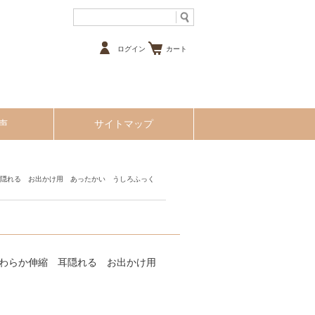
ログイン
カート
声
サイトマップ
耳隠れる お出かけ用 あったかい うしろふっく
やわらか伸縮 耳隠れる お出かけ用