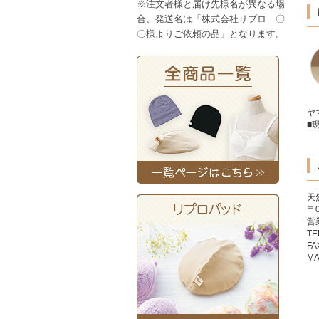
※注文者様と届け先様名が異なる場
合、発送名は「株式会社リプロ 〇
〇様よりご依頼の品」となります。
ヤ
■
天
〒
営
TE
FA
MA