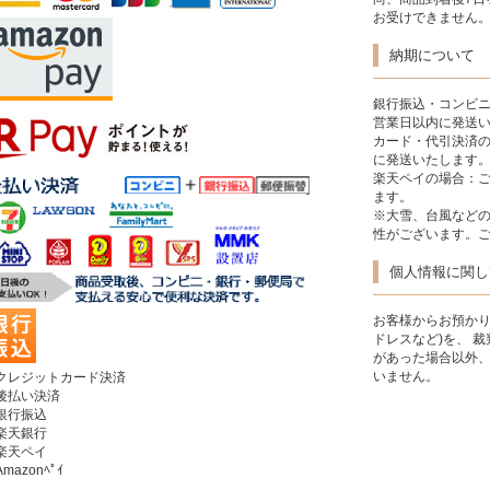
お受けできません。
納期について
銀行振込・コンビニ
営業日以内に発送
カード・代引決済の
に発送いたします
楽天ペイの場合：
ます。
※大雪、台風など
性がございます。
個人情報に関し
お客様からお預かり
ドレスなど)を、 
があった場合以外
いません。
クレジットカード決済
後払い決済
銀行振込
楽天銀行
楽天ペイ
mazonﾍﾟｲ