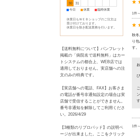
30
31
■
■
■
今日
休業
臨時休業
1件
休業日もＷＥＢショップのご注文は
受け付けております。
休業日を除き配送業務を行います。
秋冬
り包
す。
【送料無料について】パンフレット
掲載の「病院名で送料無料」はカー
トシステムの都合上、WEB店では
お
適用しておりません。実店舗への注
文のみの特典です。
【実店舗への電話、FAX】お客さま
の電話が番号非通知設定の場合は実
店舗で受信することができません。
番号非通知を解除してご利用くださ
い。2026/4/29
1件
【3種類のリプロパッド】の説明ペ
ージが出来ました。
ここをクリック